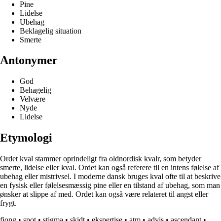
Pine
Lidelse
Ubehag
Beklagelig situation
Smerte
Antonymer
God
Behagelig
Velvære
Nyde
Lidelse
Etymologi
Ordet kval stammer oprindeligt fra oldnordisk kvalr, som betyder
smerte, lidelse eller kval. Ordet kan også referere til en intens følelse af
ubehag eller mistrivsel. I moderne dansk bruges kval ofte til at beskrive
en fysisk eller følelsesmæssig pine eller en tilstand af ubehag, som man
ønsker at slippe af med. Ordet kan også være relateret til angst eller
frygt.
fjong
•
spot
•
stigma
•
skidt
•
ekspertise
•
atm
•
advis
•
ascendant
•