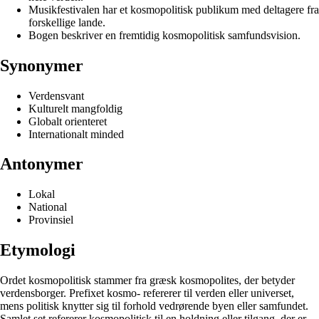
Musikfestivalen har et kosmopolitisk publikum med deltagere fra
forskellige lande.
Bogen beskriver en fremtidig kosmopolitisk samfundsvision.
Synonymer
Verdensvant
Kulturelt mangfoldig
Globalt orienteret
Internationalt minded
Antonymer
Lokal
National
Provinsiel
Etymologi
Ordet kosmopolitisk stammer fra græsk kosmopolites, der betyder
verdensborger. Prefixet kosmo- refererer til verden eller universet,
mens politisk knytter sig til forhold vedrørende byen eller samfundet.
Samlet set refererer kosmopolitisk til en holdning eller tilgang, der er