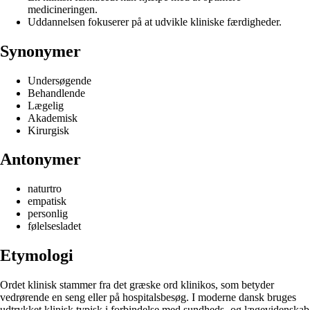
medicineringen.
Uddannelsen fokuserer på at udvikle kliniske færdigheder.
Synonymer
Undersøgende
Behandlende
Lægelig
Akademisk
Kirurgisk
Antonymer
naturtro
empatisk
personlig
følelsesladet
Etymologi
Ordet klinisk stammer fra det græske ord klinikos, som betyder
vedrørende en seng eller på hospitalsbesøg. I moderne dansk bruges
udtrykket klinisk typisk i forbindelse med sundheds- og lægevidenskab