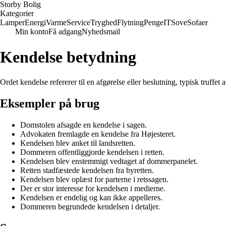
Storby Bolig
Kategorier
Lamper
Energi
Varme
Service
Tryghed
Flytning
Penge
IT
Sove
Sofaer
Min konto
Få adgang
Nyhedsmail
Kendelse betydning
Ordet kendelse refererer til en afgørelse eller beslutning, typisk truffet
Eksempler på brug
Domstolen afsagde en kendelse i sagen.
Advokaten fremlagde en kendelse fra Højesteret.
Kendelsen blev anket til landsretten.
Dommeren offentliggjorde kendelsen i retten.
Kendelsen blev enstemmigt vedtaget af dommerpanelet.
Retten stadfæstede kendelsen fra byretten.
Kendelsen blev oplæst for parterne i retssagen.
Der er stor interesse for kendelsen i medierne.
Kendelsen er endelig og kan ikke appelleres.
Dommeren begrundede kendelsen i detaljer.