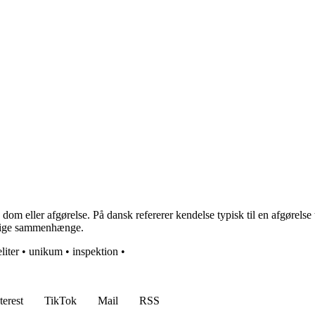
dom eller afgørelse. På dansk refererer kendelse typisk til en afgørels
kellige sammenhænge.
liter
•
unikum
•
inspektion
•
terest
TikTok
Mail
RSS