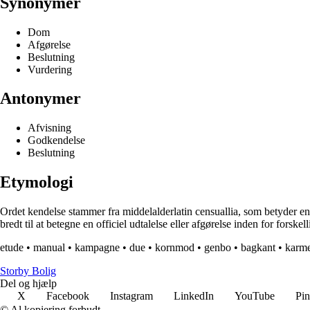
Synonymer
Dom
Afgørelse
Beslutning
Vurdering
Antonymer
Afvisning
Godkendelse
Beslutning
Etymologi
Ordet kendelse stammer fra middelalderlatin censuallia, som betyder en 
bredt til at betegne en officiel udtalelse eller afgørelse inden for fors
etude
•
manual
•
kampagne
•
due
•
kornmod
•
genbo
•
bagkant
•
karme
Storby Bolig
Del og hjælp
X
Facebook
Instagram
LinkedIn
YouTube
Pin
© Al kopiering forbudt.