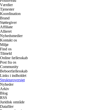
Prisniveau
Værdier
Tjenester
Koordination
Brand
Støttegiver
Affiliate
Allieret
Nyhedsmedier
Kontakt os
Miljø
Find os
Tilmeld
Online fællesskab
Post fra os
Community
Beboerfællesskab
Links i indholdet
Strukturoversigt
Nyheder
Arkiv
Blog
RSS
Juridisk område
Datafiler