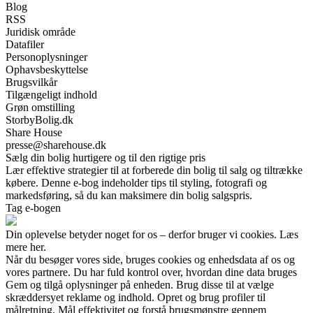
Blog
RSS
Juridisk område
Datafiler
Personoplysninger
Ophavsbeskyttelse
Brugsvilkår
Tilgængeligt indhold
Grøn omstilling
StorbyBolig.dk
Share House
presse@sharehouse.dk
Sælg din bolig hurtigere og til den rigtige pris
Lær effektive strategier til at forberede din bolig til salg og tiltrække
købere. Denne e-bog indeholder tips til styling, fotografi og
markedsføring, så du kan maksimere din bolig salgspris.
Tag e-bogen
Din oplevelse betyder noget for os – derfor bruger vi cookies. Læs
mere her.
Når du besøger vores side, bruges cookies og enhedsdata af os og
vores partnere. Du har fuld kontrol over, hvordan dine data bruges
Gem og tilgå oplysninger på enheden. Brug disse til at vælge
skræddersyet reklame og indhold. Opret og brug profiler til
målretning. Mål effektivitet og forstå brugsmønstre gennem