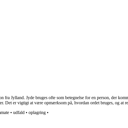
rson fra Jylland. Jyde bruges ofte som betegnelse for en person, der ko
ser. Det er vigtigt at være opmærksom på, hvordan ordet bruges, og at r
mmate
•
udfald
•
oplagring
•