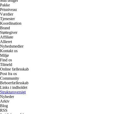
Min bruger
Pakke
Prisniveau
Værdier
Tjenester
Koordination
Brand
Støttegiver
Affiliate
Allieret
Nyhedsmedier
Kontakt os
Miljø
Find os
Tilmeld
Online fællesskab
Post fra os
Community
Beboerfællesskab
Links i indholdet
Strukturoversigt
Nyheder
Arkiv
Blog
RSS