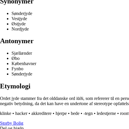
Synonymer
Sønderjyde
Vestjyde
Østjyde
Nordjyde
Antonymer
Sjællænder
Øbo
Københavner
Fynbo
Sønderjyde
Etymologi
Ordet jyde stammer fra det olddanske ord iūði, som refererer til en pe
negativ betydning, da det kan have en undertone af stereotype opfattel
klinke
•
hacker
•
akkreditere
•
hjerpe
•
bede
•
-tegn
•
ledestjerne
•
roo
Storby Bolig
Del og hjælp