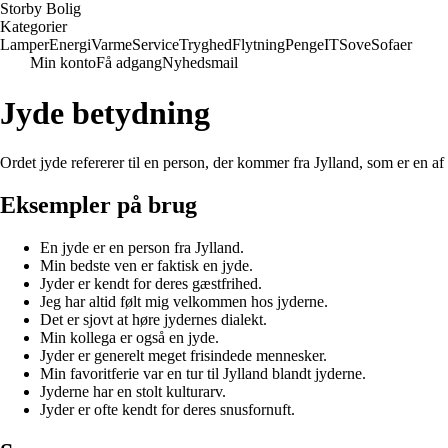
Storby Bolig
Kategorier
Lamper
Energi
Varme
Service
Tryghed
Flytning
Penge
IT
Sove
Sofaer
Min konto
Få adgang
Nyhedsmail
Jyde betydning
Ordet jyde refererer til en person, der kommer fra Jylland, som er en af
Eksempler på brug
En jyde er en person fra Jylland.
Min bedste ven er faktisk en jyde.
Jyder er kendt for deres gæstfrihed.
Jeg har altid følt mig velkommen hos jyderne.
Det er sjovt at høre jydernes dialekt.
Min kollega er også en jyde.
Jyder er generelt meget frisindede mennesker.
Min favoritferie var en tur til Jylland blandt jyderne.
Jyderne har en stolt kulturarv.
Jyder er ofte kendt for deres snusfornuft.