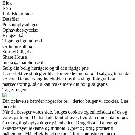
Blog
RSS
Juridisk område
Datafiler
Personoplysninger
Ophavsbeskyttelse
Brugsvilkår
Tilgængeligt indhold
Grøn omstilling
StorbyBolig.dk
Share House
presse@sharehouse.dk
Sælg din bolig hurtigere og til den rigtige pris
Lær effektive strategier til at forberede din bolig til salg og tiltrække
købere. Denne e-bog indeholder tips til styling, fotografi og
markedsføring, så du kan maksimere din bolig salgspris.
Tag e-bogen
Din oplevelse betyder noget for os – derfor bruger vi cookies. Læs
mere her.
Når du besøger vores side, bruges cookies og enhedsdata af os og
vores partnere. Du har fuld kontrol over, hvordan dine data bruges
Gem og tilgå oplysninger på enheden. Brug disse til at vælge
skræddersyet reklame og indhold. Opret og brug profiler til
målretning. Mål effektivitet og forstå brugsmønstre gennem