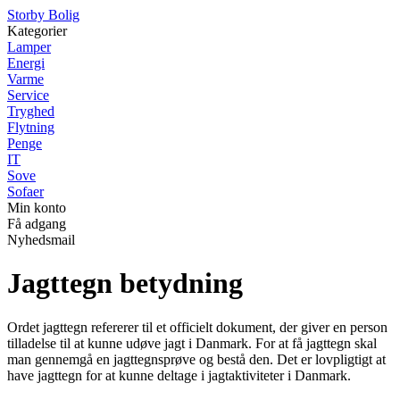
Storby Bolig
Kategorier
Lamper
Energi
Varme
Service
Tryghed
Flytning
Penge
IT
Sove
Sofaer
Min konto
Få adgang
Nyhedsmail
Jagttegn betydning
Ordet jagttegn refererer til et officielt dokument, der giver en person
tilladelse til at kunne udøve jagt i Danmark. For at få jagttegn skal
man gennemgå en jagttegnsprøve og bestå den. Det er lovpligtigt at
have jagttegn for at kunne deltage i jagtaktiviteter i Danmark.