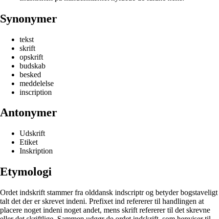
Synonymer
tekst
skrift
opskrift
budskab
besked
meddelelse
inscription
Antonymer
Udskrift
Etiket
Inskription
Etymologi
Ordet indskrift stammer fra olddansk indscriptr og betyder bogstaveligt
talt det der er skrevet indeni. Prefixet ind refererer til handlingen at
placere noget indeni noget andet, mens skrift refererer til det skrevne
eller det skriftlige. Sammen udgør de ordet indskrift, som henviser til