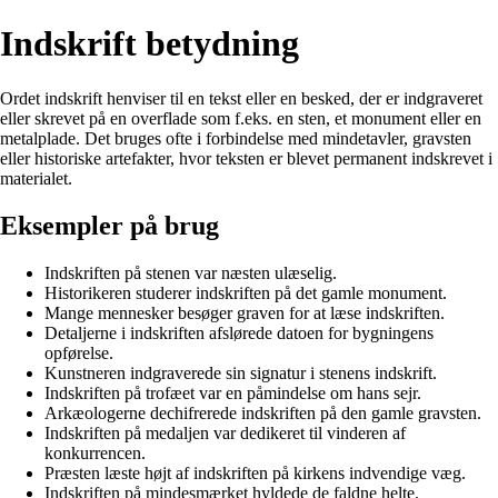
Indskrift betydning
Ordet indskrift henviser til en tekst eller en besked, der er indgraveret
eller skrevet på en overflade som f.eks. en sten, et monument eller en
metalplade. Det bruges ofte i forbindelse med mindetavler, gravsten
eller historiske artefakter, hvor teksten er blevet permanent indskrevet i
materialet.
Eksempler på brug
Indskriften på stenen var næsten ulæselig.
Historikeren studerer indskriften på det gamle monument.
Mange mennesker besøger graven for at læse indskriften.
Detaljerne i indskriften afslørede datoen for bygningens
opførelse.
Kunstneren indgraverede sin signatur i stenens indskrift.
Indskriften på trofæet var en påmindelse om hans sejr.
Arkæologerne dechifrerede indskriften på den gamle gravsten.
Indskriften på medaljen var dedikeret til vinderen af
konkurrencen.
Præsten læste højt af indskriften på kirkens indvendige væg.
Indskriften på mindesmærket hyldede de faldne helte.