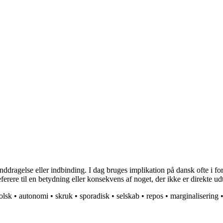
nddragelse eller indbinding. I dag bruges implikation på dansk ofte i f
erere til en betydning eller konsekvens af noget, der ikke er direkte udt
olsk
•
autonomi
•
skruk
•
sporadisk
•
selskab
•
repos
•
marginalisering