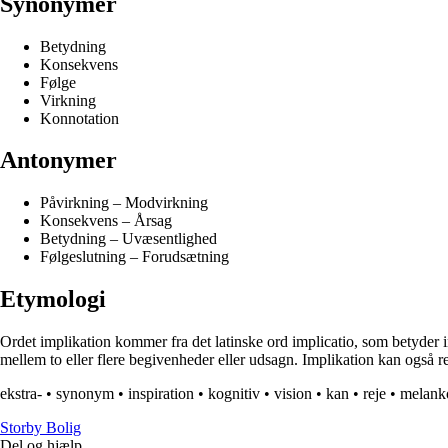
Synonymer
Betydning
Konsekvens
Følge
Virkning
Konnotation
Antonymer
Påvirkning – Modvirkning
Konsekvens – Årsag
Betydning – Uvæsentlighed
Følgeslutning – Forudsætning
Etymologi
Ordet implikation kommer fra det latinske ord implicatio, som betyder i
mellem to eller flere begivenheder eller udsagn. Implikation kan også ref
ekstra-
•
synonym
•
inspiration
•
kognitiv
•
vision
•
kan
•
reje
•
melank
Storby Bolig
Del og hjælp