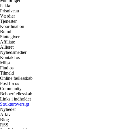
Min bruger
Pakke
Prisniveau
Værdier
Tjenester
Koordination
Brand
Støttegiver
Affiliate
Allieret
Nyhedsmedier
Kontakt os
Miljø
Find os
Tilmeld
Online fællesskab
Post fra os
Community
Beboerfællesskab
Links i indholdet
Strukturoversigt
Nyheder
Arkiv
Blog
RSS