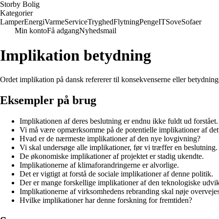
Storby Bolig
Kategorier
Lamper
Energi
Varme
Service
Tryghed
Flytning
Penge
IT
Sove
Sofaer
Min konto
Få adgang
Nyhedsmail
Implikation betydning
Ordet implikation på dansk refererer til konsekvenserne eller betydning
Eksempler på brug
Implikationen af deres beslutning er endnu ikke fuldt ud forstået.
Vi må være opmærksomme på de potentielle implikationer af dett
Hvad er de nærmeste implikationer af den nye lovgivning?
Vi skal undersøge alle implikationer, før vi træffer en beslutning.
De økonomiske implikationer af projektet er stadig ukendte.
Implikationerne af klimaforandringerne er alvorlige.
Det er vigtigt at forstå de sociale implikationer af denne politik.
Der er mange forskellige implikationer af den teknologiske udvik
Implikationerne af virksomhedens rebranding skal nøje overvejes
Hvilke implikationer har denne forskning for fremtiden?