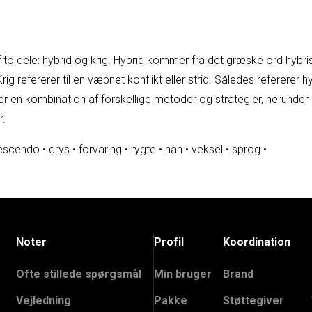
f to dele: hybrid og krig. Hybrid kommer fra det græske ord hybr
g refererer til en væbnet konflikt eller strid. Således refererer hyb
er en kombination af forskellige metoder og strategier, herunde
r.
escendo
•
drys
•
forvaring
•
rygte
•
han
•
veksel
•
sprog
•
Noter
Profil
Koordination
Ofte stillede spørgsmål
Min bruger
Brand
Vejledning
Pakke
Støttegiver