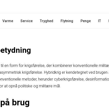
Varme
Service
Tryghed
Flytning
Penge
IT
betydning
r til en form for krigsførelse, der kombinerer konventionelle mili
 asymmetrisk krigsførelse. Hybridkrig er kendetegnet ved brugen af
onventionelle metoder, herunder cyberkrigsførelse, desinformat
or at opnå politiske og militære mål.
på brug