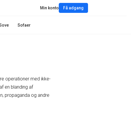
Min konto
Få adgang
Sove
Sofaer
tære operationer med ikke-
 ​​en blanding af
ion, propaganda og andre