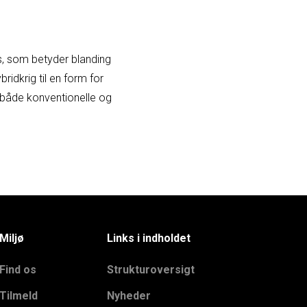
ís, som betyder blanding
ridkrig til en form for
r både konventionelle og
Miljø
Links i indholdet
Find os
Strukturoversigt
Tilmeld
Nyheder