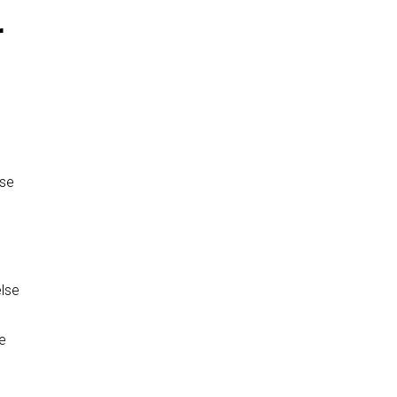
r
lse
else
se