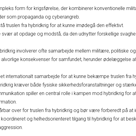
mpleks form for krigsførelse, der kombinerer konventionelle mil
oder som propaganda og cyberangreb.
rstå truslen fra hybridkrig for at kunne imødegå den effektivt.
e svær at opdage og modstå, da den udnytter forskellige svagh
ridkrig involverer ofte samarbejde mellem militære, politiske og c
 alvorlige konsekvenser for samfundet, herunder ødelæggelse af 
et internationalt samarbejde for at kunne bekæmpe truslen fra hyb
dkrig kræver både fysiske sikkerhedsforanstaltninger og stærke
unikation spiller en central rolle i kampen mod hybridkrig for a
rmation.
bar over for truslen fra hybridkrig og bør være forberedt på at
 koordineret og helhedsorienteret tilgang til hybridkrig for at b
aggression.