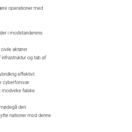
itære operationer med
eder i modstanderens
ivile aktører.
infrastruktur og tab af
ridkrig effektivt.
 cyberforsvar.
t modvirke falske
 imødegå den.
eskytte nationer mod denne