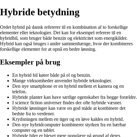
Hybride betydning
Ordet hybrid på dansk refererer til en kombination af to forskellige
elementer eller teknologier. Det kan for eksempel referere til en
hybridbil, som bruger både benzin og elektricitet som energikilder.
Hybrid kan også bruges i andre sammenhænge, hvor der kombineres
forskellige elementer for at opnå en bedre løsning.
Eksempler på brug
En hybrid bil kører både på el og benzin.
Mange virksomheder anvender hybride teknologier.
Den nye smartphone er en hybrid mellem et kamera og en
telefon.
Hybride planter kan have særlige egenskaber fra begge forældre.
I science fiction universer findes der ofte hybride væsner.
Hybride løsninger kan være en god måde at kombinere det
bedste fra to verdener.
Krydsningen mellem en tiger og en løve kaldes en hybrid.
Den nye hybridcomputer kombinerer styrken fra en bærbar
computer og en tablet.
Hybride biler er blevet mere populære på grund af deres