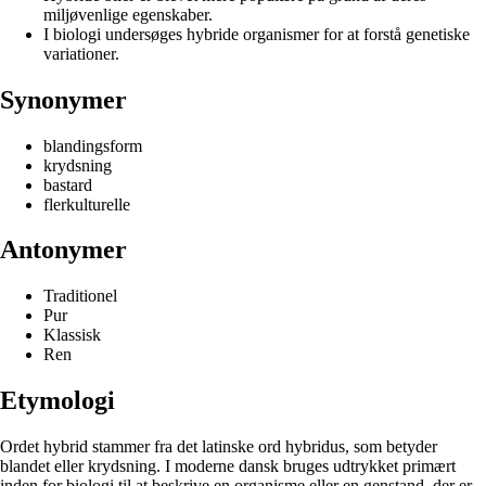
miljøvenlige egenskaber.
I biologi undersøges hybride organismer for at forstå genetiske
variationer.
Synonymer
blandingsform
krydsning
bastard
flerkulturelle
Antonymer
Traditionel
Pur
Klassisk
Ren
Etymologi
Ordet hybrid stammer fra det latinske ord hybridus, som betyder
blandet eller krydsning. I moderne dansk bruges udtrykket primært
inden for biologi til at beskrive en organisme eller en genstand, der er