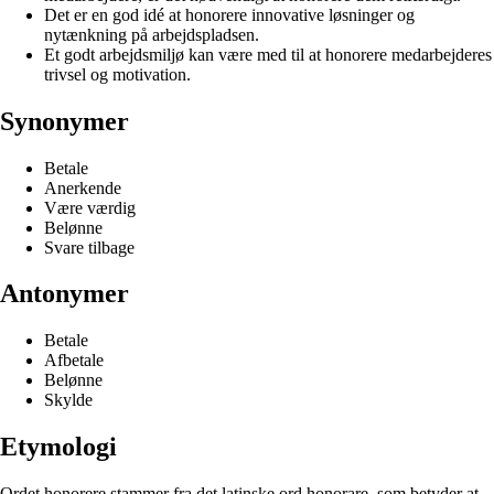
Det er en god idé at honorere innovative løsninger og
nytænkning på arbejdspladsen.
Et godt arbejdsmiljø kan være med til at honorere medarbejderes
trivsel og motivation.
Synonymer
Betale
Anerkende
Være værdig
Belønne
Svare tilbage
Antonymer
Betale
Afbetale
Belønne
Skylde
Etymologi
Ordet honorere stammer fra det latinske ord honorare, som betyder at