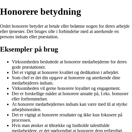
Honorere betydning
Ordet honorere betyder at betale eller belønne nogen for deres arbejde
eller tjenester. Det bruges ofte i forbindelse med at anerkende en
persons indsats eller præstation.
Eksempler på brug
Virksomheden besluttede at honorere medarbejderne for deres
gode præstationer.
Det er vigtigt at honorere kvalitet og dedikation i arbejdet.
Som chef er det din opgave at honorere og anerkende dine
medarbejderes indsats.
Virksomheden vil gerne honorere loyalitet og engagement.
Der er forskellige måder at honorere ansatte på, f.eks. bonusser
eller forfremmelser.
At honorere medarbejdernes indsats kan være med til at styrke
arbejdsmoralen.
Det er vigtigt at honorere resultater og ikke kun fokusere på
processen.
Hvis man ønsker at tiltrække og fastholde talentfulde
medarbejdere, er det nødvendigt at honorere dem retfærdigt.