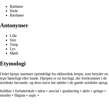
Rørhøne
Hede
Bærhøne
Antonymer
Lille
Stor
Tung
Lys
Mørk
Etymologi
Ordet hjerpe stammer oprindeligt fra oldnordisk herpir, som betyder en
type hønefugl eller lunde. Hjerpen er en havfugl, der forekommer i de
nordiske farvande, og dens navn har rødder i de gamle nordiske sprog.
holdbar
•
forfatterskab
•
talon
•
asocial
•
graduering
•
aktiv
•
gringo
•
morder
•
filigran
•
aspic
•