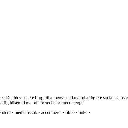
Det blev senere brugt til at henvise til mænd af højere social status elle
høflig hilsen til mænd i formelle sammenhænge.
endent
•
medlemskab
•
accentueret
•
ribbe
•
linke
•