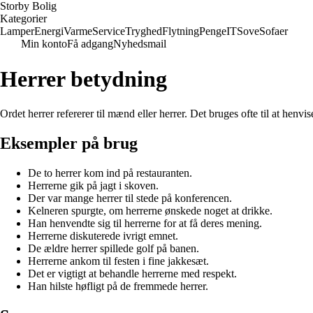
Storby Bolig
Kategorier
Lamper
Energi
Varme
Service
Tryghed
Flytning
Penge
IT
Sove
Sofaer
Min konto
Få adgang
Nyhedsmail
Herrer betydning
Ordet herrer refererer til mænd eller herrer. Det bruges ofte til at henvi
Eksempler på brug
De to herrer kom ind på restauranten.
Herrerne gik på jagt i skoven.
Der var mange herrer til stede på konferencen.
Kelneren spurgte, om herrerne ønskede noget at drikke.
Han henvendte sig til herrerne for at få deres mening.
Herrerne diskuterede ivrigt emnet.
De ældre herrer spillede golf på banen.
Herrerne ankom til festen i fine jakkesæt.
Det er vigtigt at behandle herrerne med respekt.
Han hilste høfligt på de fremmede herrer.