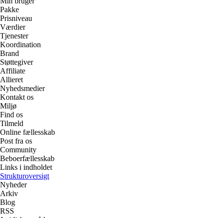
Min bruger
Pakke
Prisniveau
Værdier
Tjenester
Koordination
Brand
Støttegiver
Affiliate
Allieret
Nyhedsmedier
Kontakt os
Miljø
Find os
Tilmeld
Online fællesskab
Post fra os
Community
Beboerfællesskab
Links i indholdet
Strukturoversigt
Nyheder
Arkiv
Blog
RSS