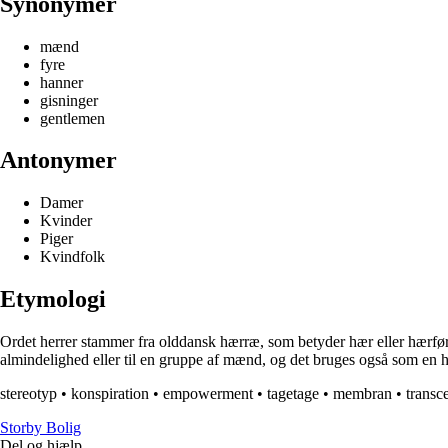
Synonymer
mænd
fyre
hanner
gisninger
gentlemen
Antonymer
Damer
Kvinder
Piger
Kvindfolk
Etymologi
Ordet herrer stammer fra olddansk hærræ, som betyder hær eller hærfører. 
almindelighed eller til en gruppe af mænd, og det bruges også som en 
stereotyp
•
konspiration
•
empowerment
•
tagetage
•
membran
•
transc
Storby Bolig
Del og hjælp