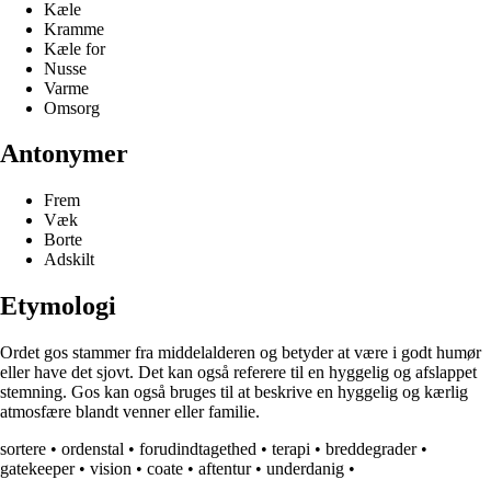
Kæle
Kramme
Kæle for
Nusse
Varme
Omsorg
Antonymer
Frem
Væk
Borte
Adskilt
Etymologi
Ordet gos stammer fra middelalderen og betyder at være i godt humør
eller have det sjovt. Det kan også referere til en hyggelig og afslappet
stemning. Gos kan også bruges til at beskrive en hyggelig og kærlig
atmosfære blandt venner eller familie.
sortere
•
ordenstal
•
forudindtagethed
•
terapi
•
breddegrader
•
gatekeeper
•
vision
•
coate
•
aftentur
•
underdanig
•