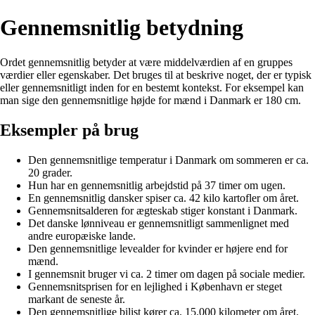
Gennemsnitlig betydning
Ordet gennemsnitlig betyder at være middelværdien af en gruppes
værdier eller egenskaber. Det bruges til at beskrive noget, der er typisk
eller gennemsnitligt inden for en bestemt kontekst. For eksempel kan
man sige den gennemsnitlige højde for mænd i Danmark er 180 cm.
Eksempler på brug
Den gennemsnitlige temperatur i Danmark om sommeren er ca.
20 grader.
Hun har en gennemsnitlig arbejdstid på 37 timer om ugen.
En gennemsnitlig dansker spiser ca. 42 kilo kartofler om året.
Gennemsnitsalderen for ægteskab stiger konstant i Danmark.
Det danske lønniveau er gennemsnitligt sammenlignet med
andre europæiske lande.
Den gennemsnitlige levealder for kvinder er højere end for
mænd.
I gennemsnit bruger vi ca. 2 timer om dagen på sociale medier.
Gennemsnitsprisen for en lejlighed i København er steget
markant de seneste år.
Den gennemsnitlige bilist kører ca. 15.000 kilometer om året.