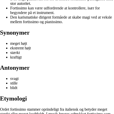
stor autoritet.
Fortissimo kan være udfordrende at kontrollere, især for
begyndere på et instrument.
Den karismatiske dirigent formåede at skabe magi ved at veksle
mellem fortissimo og pianissimo.
Synonymer
meget højt
ekstremt højt
stærkt
kraftigt
Antonymer
svagt
stille
blidt
Etymologi
Ordet fortissimo stammer oprindeligt fra italiensk og betyder meget
stærkt eller meget kraftfuldt. I musik bruges udtrykket fortissimo som