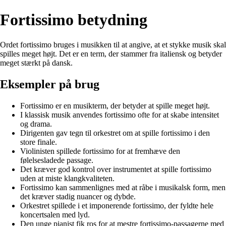
Fortissimo betydning
Ordet fortissimo bruges i musikken til at angive, at et stykke musik skal
spilles meget højt. Det er en term, der stammer fra italiensk og betyder
meget stærkt på dansk.
Eksempler på brug
Fortissimo er en musikterm, der betyder at spille meget højt.
I klassisk musik anvendes fortissimo ofte for at skabe intensitet
og drama.
Dirigenten gav tegn til orkestret om at spille fortissimo i den
store finale.
Violinisten spillede fortissimo for at fremhæve den
følelsesladede passage.
Det kræver god kontrol over instrumentet at spille fortissimo
uden at miste klangkvaliteten.
Fortissimo kan sammenlignes med at råbe i musikalsk form, men
det kræver stadig nuancer og dybde.
Orkestret spillede i et imponerende fortissimo, der fyldte hele
koncertsalen med lyd.
Den unge pianist fik ros for at mestre fortissimo-passagerne med