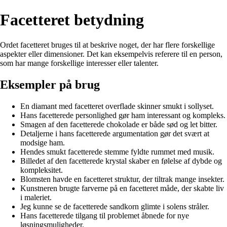
Facetteret betydning
Ordet facetteret bruges til at beskrive noget, der har flere forskellige
aspekter eller dimensioner. Det kan eksempelvis referere til en person,
som har mange forskellige interesser eller talenter.
Eksempler på brug
En diamant med facetteret overflade skinner smukt i sollyset.
Hans facetterede personlighed gør ham interessant og kompleks.
Smagen af den facetterede chokolade er både sød og let bitter.
Detaljerne i hans facetterede argumentation gør det svært at
modsige ham.
Hendes smukt facetterede stemme fyldte rummet med musik.
Billedet af den facetterede krystal skaber en følelse af dybde og
kompleksitet.
Blomsten havde en facetteret struktur, der tiltrak mange insekter.
Kunstneren brugte farverne på en facetteret måde, der skabte liv
i maleriet.
Jeg kunne se de facetterede sandkorn glimte i solens stråler.
Hans facetterede tilgang til problemet åbnede for nye
løsningsmuligheder.