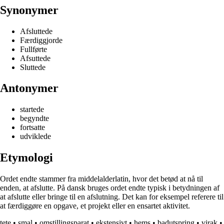
Synonymer
Afsluttede
Færdiggjorde
Fullførte
Afsuttede
Sluttede
Antonymer
startede
begyndte
fortsatte
udviklede
Etymologi
Ordet endte stammer fra middelalderlatin, hvor det betød at nå til
enden, at afslutte. På dansk bruges ordet endte typisk i betydningen af
at afslutte eller bringe til en afslutning. Det kan for eksempel referere til
at færdiggøre en opgave, et projekt eller en ensartet aktivitet.
tete
•
smal
•
omstillingsparat
•
ekstensivt
•
hems
•
badutspring
•
virak
•