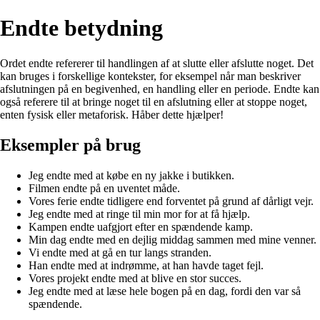
Endte betydning
Ordet endte refererer til handlingen af at slutte eller afslutte noget. Det
kan bruges i forskellige kontekster, for eksempel når man beskriver
afslutningen på en begivenhed, en handling eller en periode. Endte kan
også referere til at bringe noget til en afslutning eller at stoppe noget,
enten fysisk eller metaforisk. Håber dette hjælper!
Eksempler på brug
Jeg endte med at købe en ny jakke i butikken.
Filmen endte på en uventet måde.
Vores ferie endte tidligere end forventet på grund af dårligt vejr.
Jeg endte med at ringe til min mor for at få hjælp.
Kampen endte uafgjort efter en spændende kamp.
Min dag endte med en dejlig middag sammen med mine venner.
Vi endte med at gå en tur langs stranden.
Han endte med at indrømme, at han havde taget fejl.
Vores projekt endte med at blive en stor succes.
Jeg endte med at læse hele bogen på en dag, fordi den var så
spændende.