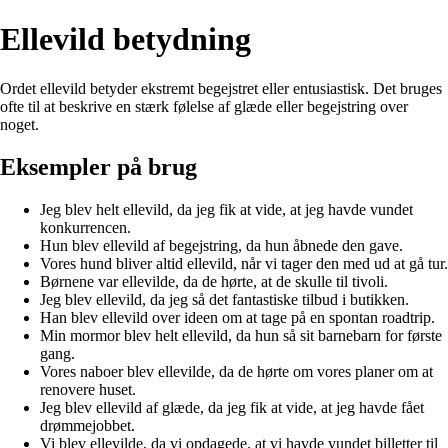
Ellevild betydning
Ordet ellevild betyder ekstremt begejstret eller entusiastisk. Det bruges
ofte til at beskrive en stærk følelse af glæde eller begejstring over
noget.
Eksempler på brug
Jeg blev helt ellevild, da jeg fik at vide, at jeg havde vundet
konkurrencen.
Hun blev ellevild af begejstring, da hun åbnede den gave.
Vores hund bliver altid ellevild, når vi tager den med ud at gå tur.
Børnene var ellevilde, da de hørte, at de skulle til tivoli.
Jeg blev ellevild, da jeg så det fantastiske tilbud i butikken.
Han blev ellevild over ideen om at tage på en spontan roadtrip.
Min mormor blev helt ellevild, da hun så sit barnebarn for første
gang.
Vores naboer blev ellevilde, da de hørte om vores planer om at
renovere huset.
Jeg blev ellevild af glæde, da jeg fik at vide, at jeg havde fået
drømmejobbet.
Vi blev ellevilde, da vi opdagede, at vi havde vundet billetter til