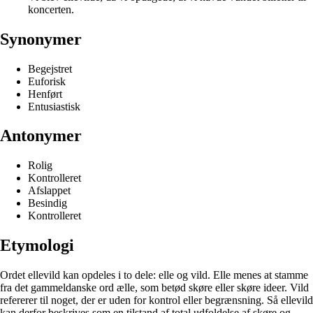
koncerten.
Synonymer
Begejstret
Euforisk
Henført
Entusiastisk
Antonymer
Rolig
Kontrolleret
Afslappet
Besindig
Kontrolleret
Etymologi
Ordet ellevild kan opdeles i to dele: elle og vild. Elle menes at stamme
fra det gammeldanske ord ælle, som betød skøre eller skøre ideer. Vild
refererer til noget, der er uden for kontrol eller begrænsning. Så ellevild
kan derfor beskrives som en tilstand af total udfoldelse af skøre og