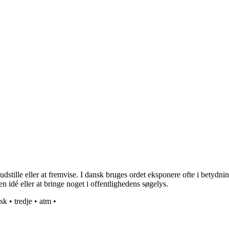
stille eller at fremvise. I dansk bruges ordet eksponere ofte i betydning
 en idé eller at bringe noget i offentlighedens søgelys.
isk
•
tredje
•
atm
•