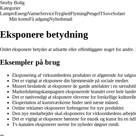
Storby Bolig
Kategorier
Lamper
Energi
Varme
Service
Tryghed
Flytning
Penge
IT
Sove
Sofaer
Min konto
Få adgang
Nyhedsmail
Eksponere betydning
Ordet eksponere betyder at udsætte eller offentliggøre noget for andre. D
Eksempler på brug
Eksponering af virksomhedens produkter er afgørende for salgss
Det er vigtigt at eksponere din hjemmeside på sociale medier.
Museet besluttede at eksponere de gamle artefakter i en særudstil
Markedsføringskampagnen eksponerede brandet over hele landet
Det er nødvendigt at eksponere eleverne for forskellige kulturelle
Ekspertation af kunstværkerne finder sted næste måned.
Online reklamer eksponerer forbrugerne for nye produkter.
Den nye medarbejder skal eksponeres for virksomhedens arbejd
Det er vigtigt at eksponere børnene for musik og kunst fra en tidl
Tv-kanalen eksponerer seerne for nyheder døgnet rundt.