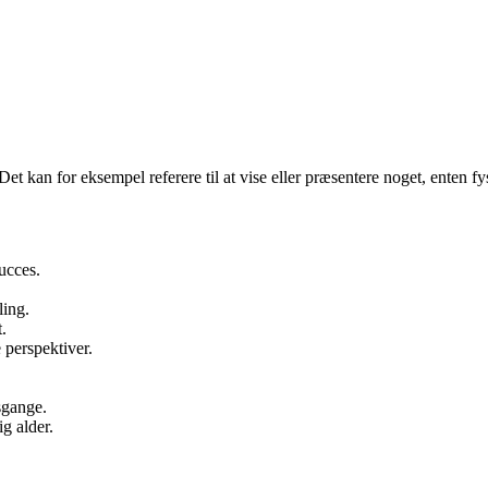
et kan for eksempel referere til at vise eller præsentere noget, enten fys
ucces.
ling.
.
 perspektiver.
sgange.
ig alder.