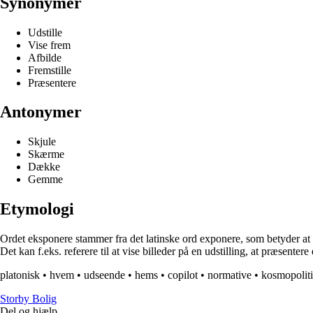
Synonymer
Udstille
Vise frem
Afbilde
Fremstille
Præsentere
Antonymer
Skjule
Skærme
Dække
Gemme
Etymologi
Ordet eksponere stammer fra det latinske ord exponere, som betyder at ud
Det kan f.eks. referere til at vise billeder på en udstilling, at præsentere
platonisk
•
hvem
•
udseende
•
hems
•
copilot
•
normative
•
kosmopolit
Storby Bolig
Del og hjælp