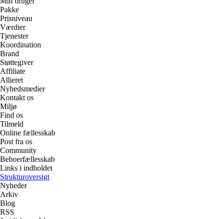
Min bruger
Pakke
Prisniveau
Værdier
Tjenester
Koordination
Brand
Støttegiver
Affiliate
Allieret
Nyhedsmedier
Kontakt os
Miljø
Find os
Tilmeld
Online fællesskab
Post fra os
Community
Beboerfællesskab
Links i indholdet
Strukturoversigt
Nyheder
Arkiv
Blog
RSS