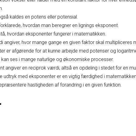
n.
så kaldes en potens eller potensial.
orklarede, hvordan man beregner en lignings eksponent.
orstå, hvordan eksponenter fungerer i matematikken.
 angiver, hvor mange gange en given faktor skal multipliceres m
ter er afgørende for at kunne arbejde med potenser og logaritme
 kan ses i mange naturlige og økonomiske processer.
 angiver en reciprok værdi, altså en opdeling i stedet for en mult
re udtryk med eksponenter er en vigtig færdighed i matematikken
præsentere hastigheden af forandring i en given funktion.
r