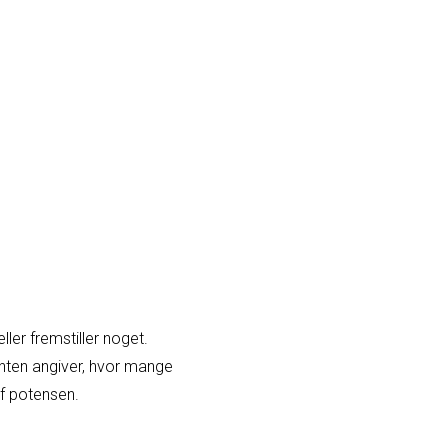
ler fremstiller noget.
enten angiver, hvor mange
af potensen.