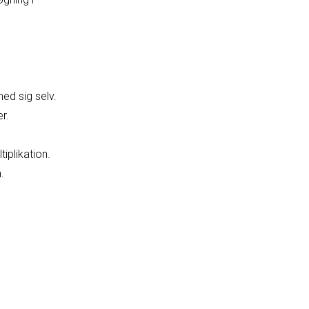
ed sig selv.
r.
iplikation.
.