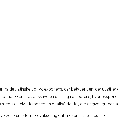
ra det latinske udtryk exponens, der betyder den, der udstiller el
atematikken til at beskrive en stigning i en potens, hvor ekspon
med sig selv. Eksponenten er altså det tal, der angiver graden 
iv
•
zen
•
snestorm
•
evakuering
•
atm
•
kontinuitet
•
audit
•