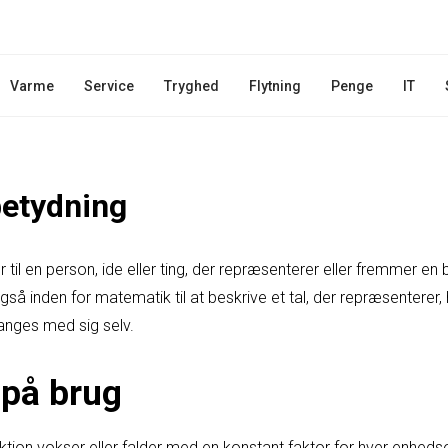
Varme
Service
Tryghed
Flytning
Penge
IT
etydning
til en person, ide eller ting, der repræsenterer eller fremmer en 
så inden for matematik til at beskrive et tal, der repræsentere
anges med sig selv.
på brug
ktion vokser eller falder med en konstant faktor for hver enheds