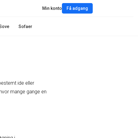
Min konto
Få adgang
Sove
Sofaer
bestemt ide eller
r, hvor mange gange en
øgning i