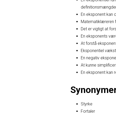
definitionsmængde
En eksponent kan og
Matematiklæreren f
Det er vigtigt at f
En eksponents værdi
At forstå eksponen
Eksponentiel vækst
En negativ eksponent
At kunne simplifice
En eksponent kan re
Synonyme
Styrke
Fortaler