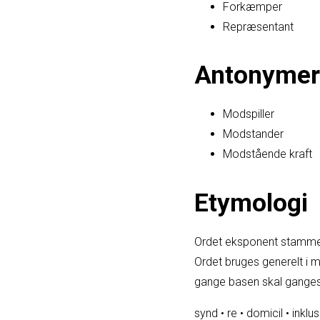
Forkæmper
Repræsentant
Antonymer
Modspiller
Modstander
Modstående kraft
Etymologi
Ordet eksponent stammer f
Ordet bruges generelt i m
gange basen skal ganges 
synd
•
re
•
domicil
•
inklus