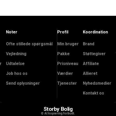
Noter
Profil
Koordination
Ofte stillede spørgsmål
Min bruger
Brand
Vejledning
Pakke
Støttegiver
r
Udtalelse
Prisniveau
Affiliate
Job hos os
Værdier
Allieret
Send oplysninger
Tjenester
Nyhedsmedier
Kontakt os
Storby Bolig
© Al kopiering forbudt.