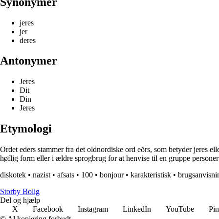
Synonymer
jeres
jer
deres
Antonymer
Jeres
Dit
Din
Jeres
Etymologi
Ordet eders stammer fra det oldnordiske ord eðrs, som betyder jeres eller 
høflig form eller i ældre sprogbrug for at henvise til en gruppe persone
diskotek
•
nazist
•
afsats
•
100
•
bonjour
•
karakteristisk
•
brugsanvisni
Storby Bolig
Del og hjælp
X
Facebook
Instagram
LinkedIn
YouTube
Pin
© Al kopiering forbudt.