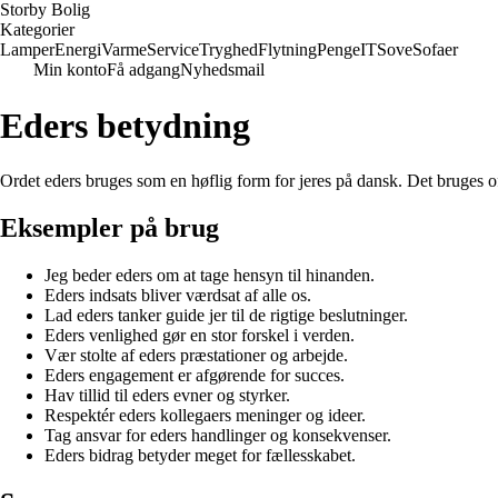
Storby Bolig
Kategorier
Lamper
Energi
Varme
Service
Tryghed
Flytning
Penge
IT
Sove
Sofaer
Min konto
Få adgang
Nyhedsmail
Eders betydning
Ordet eders bruges som en høflig form for jeres på dansk. Det bruges 
Eksempler på brug
Jeg beder eders om at tage hensyn til hinanden.
Eders indsats bliver værdsat af alle os.
Lad eders tanker guide jer til de rigtige beslutninger.
Eders venlighed gør en stor forskel i verden.
Vær stolte af eders præstationer og arbejde.
Eders engagement er afgørende for succes.
Hav tillid til eders evner og styrker.
Respektér eders kollegaers meninger og ideer.
Tag ansvar for eders handlinger og konsekvenser.
Eders bidrag betyder meget for fællesskabet.