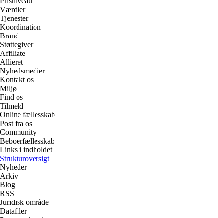
Prisniveau
Værdier
Tjenester
Koordination
Brand
Støttegiver
Affiliate
Allieret
Nyhedsmedier
Kontakt os
Miljø
Find os
Tilmeld
Online fællesskab
Post fra os
Community
Beboerfællesskab
Links i indholdet
Strukturoversigt
Nyheder
Arkiv
Blog
RSS
Juridisk område
Datafiler