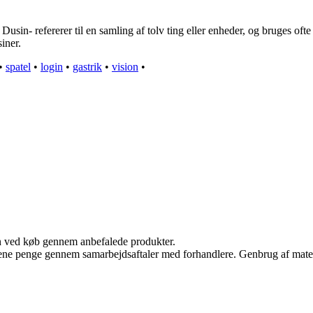
usin- refererer til en samling af tolv ting eller enheder, og bruges ofte 
iner.
•
spatel
•
login
•
gastrik
•
vision
•
n ved køb gennem anbefalede produkter.
tjene penge gennem samarbejdsaftaler med forhandlere. Genbrug af mater