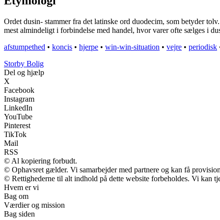
Etymologi
Ordet dusin- stammer fra det latinske ord duodecim, som betyder tolv. D
mest almindeligt i forbindelse med handel, hvor varer ofte sælges i dus
afstumpethed
•
koncis
•
hjerpe
•
win-win-situation
•
vejre
•
periodisk
Storby Bolig
Del og hjælp
X
Facebook
Instagram
LinkedIn
YouTube
Pinterest
TikTok
Mail
RSS
© Al kopiering forbudt.
© Ophavsret gælder. Vi samarbejder med partnere og kan få provisio
© Rettighederne til alt indhold på dette website forbeholdes. Vi kan 
Hvem er vi
Bag om
Værdier og mission
Bag siden