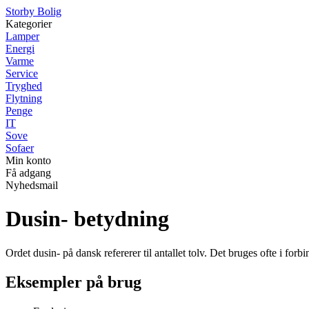
Storby Bolig
Kategorier
Lamper
Energi
Varme
Service
Tryghed
Flytning
Penge
IT
Sove
Sofaer
Min konto
Få adgang
Nyhedsmail
Dusin- betydning
Ordet dusin- på dansk refererer til antallet tolv. Det bruges ofte i fo
Eksempler på brug