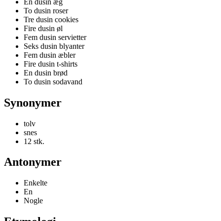
En dusin æg
To dusin roser
Tre dusin cookies
Fire dusin øl
Fem dusin servietter
Seks dusin blyanter
Fem dusin æbler
Fire dusin t-shirts
En dusin brød
To dusin sodavand
Synonymer
tolv
snes
12 stk.
Antonymer
Enkelte
En
Nogle