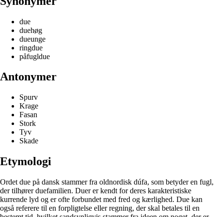
Synonymer
due
duehøg
dueunge
ringdue
påfugldue
Antonymer
Spurv
Krage
Fasan
Stork
Tyv
Skade
Etymologi
Ordet due på dansk stammer fra oldnordisk dúfa, som betyder en fugl,
der tilhører duefamilien. Duer er kendt for deres karakteristiske
kurrende lyd og er ofte forbundet med fred og kærlighed. Due kan
også referere til en forpligtelse eller regning, der skal betales til en
bestemt tid, hvilket sandsynligvis stammer fra ideen om noget, der er