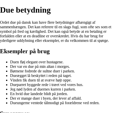
Due betydning
Ordet due på dansk kan have flere betydninger afhængigt af
sammenhængen. Det kan referere til en slags fugl, som ofte ses som et
symbol på fred og kærlighed. Det kan også betyde at en betaling er
forfalden eller at en deadline er overskredet. Hvis du har brug for
yderligere uddybning eller eksempler, er du velkommen til at spørge.
Eksempler på brug
Duen fløj elegant over hustagene.
Der var en due på min altan i morges.
Børnene fodrede de sultne duer i parken.
Dueægget lå beskyttet i reden på taget.
Vinden fik duen til at svæve højt oppe.
Dueparret byggede rede i træet ved vores hus.
Jeg nød lyden af duernes kurren i parken.
En hvid due landede blidt på jorden.
Der er mange duer i byen, der lever af affald.
Dueungerne ventede tålmodigt på forældrene ved reden.