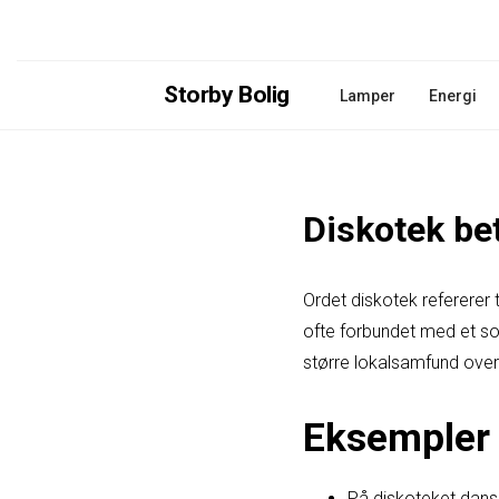
Storby Bolig
Lamper
Energi
Diskotek be
Ordet diskotek refererer 
ofte forbundet med et soc
større lokalsamfund over
Eksempler 
På diskoteket dans