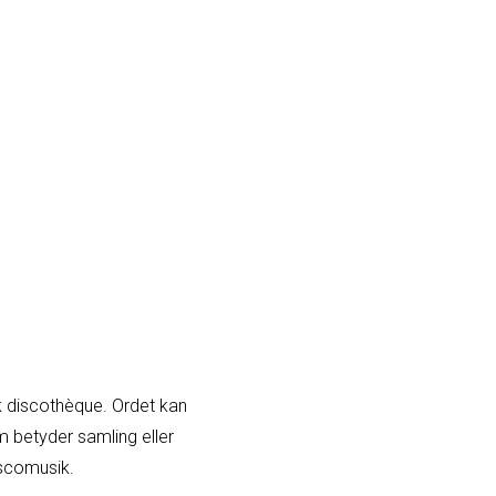
k discothèque. Ordet kan
m betyder samling eller
iscomusik.