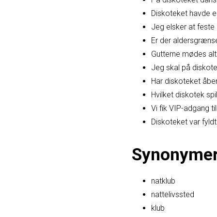
Diskoteket havde e
Jeg elsker at feste
Er der aldersgræns
Gutterne mødes alti
Jeg skal på diskot
Har diskoteket åben
Hvilket diskotek sp
Vi fik VIP-adgang ti
Diskoteket var fyl
Synonyme
natklub
nattelivssted
klub