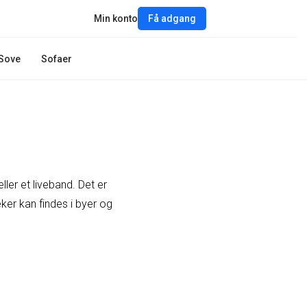
Min konto
Få adgang
Sove
Sofaer
ler et liveband. Det er
ker kan findes i byer og