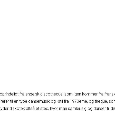
prindeligt fra engelsk discotheque, som igen kommer fra frans
rerer til en type dansemusik og -stil fra 1970erne, og thèque, so
er diskotek altså et sted, hvor man samler sig og danser til d