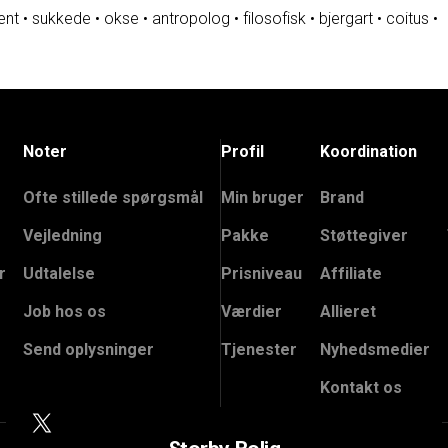
ent
•
sukkede
•
okse
•
antropolog
•
filosofisk
•
bjergart
•
coitus
•
Noter
Profil
Koordination
Ofte stillede spørgsmål
Min bruger
Brand
Vejledning
Pakke
Støttegiver
r
Udtalelse
Prisniveau
Affiliate
Job hos os
Værdier
Allieret
Send oplysninger
Tjenester
Nyhedsmedier
Kontakt os