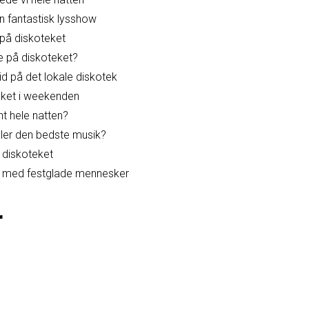
n fantastisk lysshow
 på diskoteket
e på diskoteket?
d på det lokale diskotek
eket i weekenden
t hele natten?
iller den bedste musik?
l diskoteket
dt med festglade mennesker
r