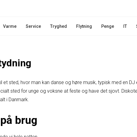
Varme
Service
Tryghed
Flytning
Penge
IT
tydning
til et sted, hvor man kan danse og høre musik, typisk med en DJ el
ialt sted for unge og voksne at feste og have det sjovt. Diskote
alt i Danmark.
på brug
ede vi hele natten