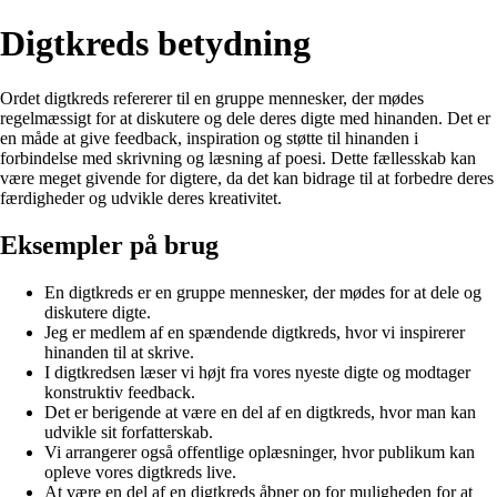
Digtkreds betydning
Ordet digtkreds refererer til en gruppe mennesker, der mødes
regelmæssigt for at diskutere og dele deres digte med hinanden. Det er
en måde at give feedback, inspiration og støtte til hinanden i
forbindelse med skrivning og læsning af poesi. Dette fællesskab kan
være meget givende for digtere, da det kan bidrage til at forbedre deres
færdigheder og udvikle deres kreativitet.
Eksempler på brug
En digtkreds er en gruppe mennesker, der mødes for at dele og
diskutere digte.
Jeg er medlem af en spændende digtkreds, hvor vi inspirerer
hinanden til at skrive.
I digtkredsen læser vi højt fra vores nyeste digte og modtager
konstruktiv feedback.
Det er berigende at være en del af en digtkreds, hvor man kan
udvikle sit forfatterskab.
Vi arrangerer også offentlige oplæsninger, hvor publikum kan
opleve vores digtkreds live.
At være en del af en digtkreds åbner op for muligheden for at