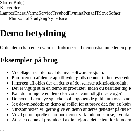
Storby Bolig
Kategorier
Lamper
Energi
Varme
Service
Tryghed
Flytning
Penge
IT
Sove
Sofaer
Min konto
Få adgang
Nyhedsmail
Demo betydning
Ordet demo kan enten være en forkortelse af demonstration eller en prøv
Eksempler på brug
Vi deltager i en demo af det nye softwareprogram.
Producenten af ​​denne app tilbyder gratis demoer til interesserede
I morgen afholdes der en demo af det seneste teknologiprodukt.
Det er vigtigt at få en demo af produktet, inden du beslutter dig f
Kan du arrangere en demo for vores team tidligt næste uge?
Demoen af ​​den nye spillekonsol imponerede publikum med sine 
Jeg downloadede en demo af spillet for at prøve det, før jeg købt
Virksomheden vil gerne give en demo af deres tjenester på de
Vi vil gerne oprette en online demo, så kunderne kan se, hvordan
At se en demo af produktet i aktion gjorde det lettere for kunderne