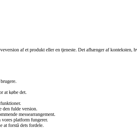
eversion af et produkt eller en tjeneste. Det afhænger af konteksten, hv
 brugere.
or at købe det.
funktioner.
e den fulde version.
t kommende messearrangement.
 vores platform fungerer.
 at forstå dets fordele.