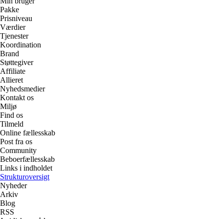
Min bruger
Pakke
Prisniveau
Værdier
Tjenester
Koordination
Brand
Støttegiver
Affiliate
Allieret
Nyhedsmedier
Kontakt os
Miljø
Find os
Tilmeld
Online fællesskab
Post fra os
Community
Beboerfællesskab
Links i indholdet
Strukturoversigt
Nyheder
Arkiv
Blog
RSS