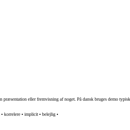
ræsentation eller fremvisning af noget. På dansk bruges demo typisk ti
•
korrelere
•
implicit
•
belejlig
•