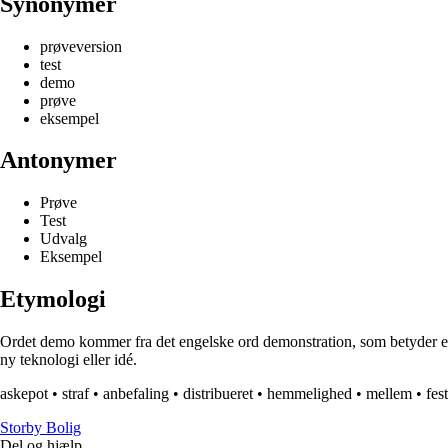
Synonymer
prøveversion
test
demo
prøve
eksempel
Antonymer
Prøve
Test
Udvalg
Eksempel
Etymologi
Ordet demo kommer fra det engelske ord demonstration, som betyder en p
ny teknologi eller idé.
askepot
•
straf
•
anbefaling
•
distribueret
•
hemmelighed
•
mellem
•
fest
Storby Bolig
Del og hjælp