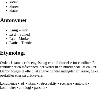
kloak
klippe
klatre
Antonymer
Lang
– Kort
Lyd
– Stilhed
Lys
– Mørke
Lade
– Tænde
Etymologi
Ordet cl stammer fra engelsk og er en forkortelse for centiliter. En
centiliter er en måleenhed, der svarer til en hundrededel af en liter.
Derfor bruges cl ofte til at angive mindre mængder af væske, f.eks. i
opskrifter eller på drikkevarer.
kondolence
•
ad-
•
skam
•
retrospektiv
•
scenarie
•
antologi
•
kontinuitet
•
antologi
•
passion
•