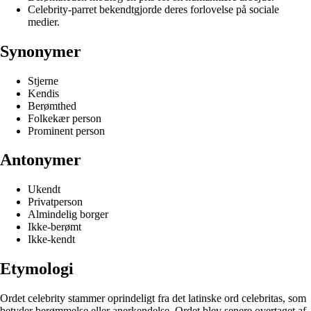
Celebrity-parret bekendtgjorde deres forlovelse på sociale
medier.
Synonymer
Stjerne
Kendis
Berømthed
Folkekær person
Prominent person
Antonymer
Ukendt
Privatperson
Almindelig borger
Ikke-berømt
Ikke-kendt
Etymologi
Ordet celebrity stammer oprindeligt fra det latinske ord celebritas, som
betyder berømmelse eller anerkendelse. Ordet blev senere overtaget af