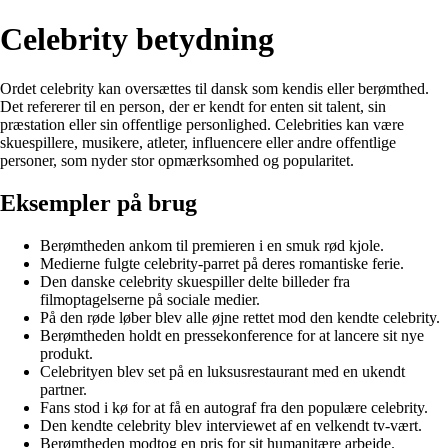
Celebrity betydning
Ordet celebrity kan oversættes til dansk som kendis eller berømthed.
Det refererer til en person, der er kendt for enten sit talent, sin
præstation eller sin offentlige personlighed. Celebrities kan være
skuespillere, musikere, atleter, influencere eller andre offentlige
personer, som nyder stor opmærksomhed og popularitet.
Eksempler på brug
Berømtheden ankom til premieren i en smuk rød kjole.
Medierne fulgte celebrity-parret på deres romantiske ferie.
Den danske celebrity skuespiller delte billeder fra
filmoptagelserne på sociale medier.
På den røde løber blev alle øjne rettet mod den kendte celebrity.
Berømtheden holdt en pressekonference for at lancere sit nye
produkt.
Celebrityen blev set på en luksusrestaurant med en ukendt
partner.
Fans stod i kø for at få en autograf fra den populære celebrity.
Den kendte celebrity blev interviewet af en velkendt tv-vært.
Berømtheden modtog en pris for sit humanitære arbejde.