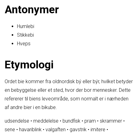
Antonymer
Humlebi
Stikkebi
Hveps
Etymologi
Ordet bie kommer fra oldnordisk bý eller býr, hvilket betyder
en bebyggelse eller et sted, hvor der bor mennesker. Dette
refererer til biens leveområde, som normalt er i nærheden
af andre bier i en bikube.
udsendelse
•
meddelelse
•
bundfisk
•
pram
•
skrammer
•
sene
•
havariblink
•
valgaften
•
gavstrik
•
imitere
•