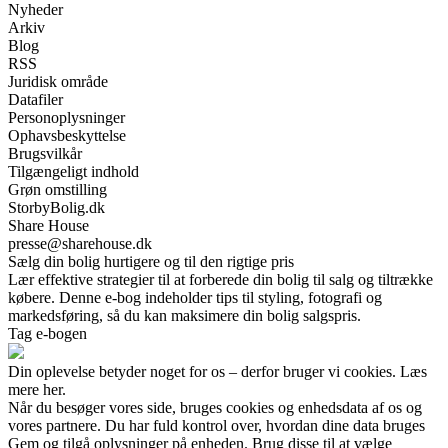
Nyheder
Arkiv
Blog
RSS
Juridisk område
Datafiler
Personoplysninger
Ophavsbeskyttelse
Brugsvilkår
Tilgængeligt indhold
Grøn omstilling
StorbyBolig.dk
Share House
presse@sharehouse.dk
Sælg din bolig hurtigere og til den rigtige pris
Lær effektive strategier til at forberede din bolig til salg og tiltrække
købere. Denne e-bog indeholder tips til styling, fotografi og
markedsføring, så du kan maksimere din bolig salgspris.
Tag e-bogen
Din oplevelse betyder noget for os – derfor bruger vi cookies. Læs
mere her.
Når du besøger vores side, bruges cookies og enhedsdata af os og
vores partnere. Du har fuld kontrol over, hvordan dine data bruges
Gem og tilgå oplysninger på enheden. Brug disse til at vælge