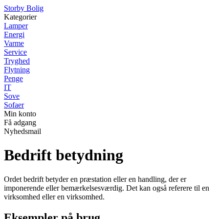
Storby Bolig
Kategorier
Lamper
Energi
Varme
Service
Tryghed
Flytning
Penge
IT
Sove
Sofaer
Min konto
Få adgang
Nyhedsmail
Bedrift betydning
Ordet bedrift betyder en præstation eller en handling, der er
imponerende eller bemærkelsesværdig. Det kan også referere til en
virksomhed eller en virksomhed.
Eksempler på brug