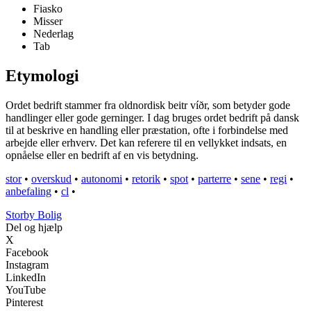
Fiasko
Misser
Nederlag
Tab
Etymologi
Ordet bedrift stammer fra oldnordisk beitr víðr, som betyder gode
handlinger eller gode gerninger. I dag bruges ordet bedrift på dansk
til at beskrive en handling eller præstation, ofte i forbindelse med
arbejde eller erhverv. Det kan referere til en vellykket indsats, en
opnåelse eller en bedrift af en vis betydning.
stor
•
overskud
•
autonomi
•
retorik
•
spot
•
parterre
•
sene
•
regi
•
anbefaling
•
cl
•
Storby Bolig
Del og hjælp
X
Facebook
Instagram
LinkedIn
YouTube
Pinterest