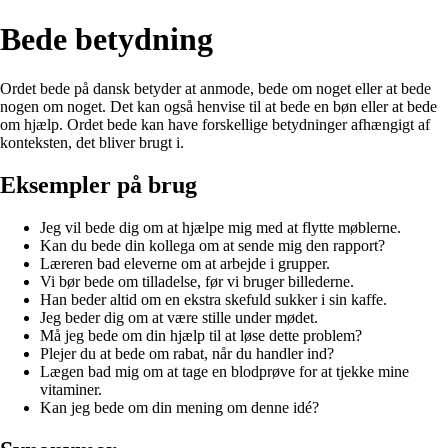
Bede betydning
Ordet bede på dansk betyder at anmode, bede om noget eller at bede
nogen om noget. Det kan også henvise til at bede en bøn eller at bede
om hjælp. Ordet bede kan have forskellige betydninger afhængigt af
konteksten, det bliver brugt i.
Eksempler på brug
Jeg vil bede dig om at hjælpe mig med at flytte møblerne.
Kan du bede din kollega om at sende mig den rapport?
Læreren bad eleverne om at arbejde i grupper.
Vi bør bede om tilladelse, før vi bruger billederne.
Han beder altid om en ekstra skefuld sukker i sin kaffe.
Jeg beder dig om at være stille under mødet.
Må jeg bede om din hjælp til at løse dette problem?
Plejer du at bede om rabat, når du handler ind?
Lægen bad mig om at tage en blodprøve for at tjekke mine
vitaminer.
Kan jeg bede om din mening om denne idé?