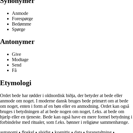
Synonymer
Anmode
Forespørge
Bedømme
Spørge
Antonymer
Give
Modtage
Send
Få
Etymologi
Ordet bede har rødder i oldnordisk biðja, der betyder at bede eller
anmode om noget. I moderne dansk bruges bede primært om at bede
om noget, enten i form af en bøn eller en anmodning. Ordet kan også
bruges i betydningen af at bede nogen om noget, f.eks. at bede om
hjælp eller en tjeneste. Bede kan også have en mere formel betydning i
forbindelse med ritualer, som f.eks. bønner i religiøse sammenhænge.
autonomi
•
floskel
•
alsidig
•
kognitiv
•
data
•
foranstaltning
•