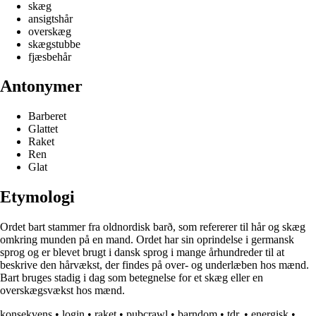
skæg
ansigtshår
overskæg
skægstubbe
fjæsbehår
Antonymer
Barberet
Glattet
Raket
Ren
Glat
Etymologi
Ordet bart stammer fra oldnordisk barð, som refererer til hår og skæg
omkring munden på en mand. Ordet har sin oprindelse i germansk
sprog og er blevet brugt i dansk sprog i mange århundreder til at
beskrive den hårvækst, der findes på over- og underlæben hos mænd.
Bart bruges stadig i dag som betegnelse for et skæg eller en
overskægsvækst hos mænd.
konsekvens
•
login
•
raket
•
pubcrawl
•
barndom
•
tdr.
•
energisk
•