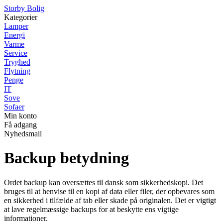
Storby Bolig
Kategorier
Lamper
Energi
Varme
Service
Tryghed
Flytning
Penge
IT
Sove
Sofaer
Min konto
Få adgang
Nyhedsmail
Backup betydning
Ordet backup kan oversættes til dansk som sikkerhedskopi. Det
bruges til at henvise til en kopi af data eller filer, der opbevares som
en sikkerhed i tilfælde af tab eller skade på originalen. Det er vigtigt
at lave regelmæssige backups for at beskytte ens vigtige
informationer.