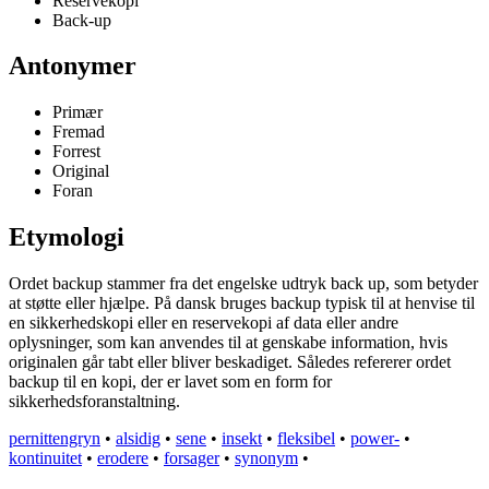
Reservekopi
Back-up
Antonymer
Primær
Fremad
Forrest
Original
Foran
Etymologi
Ordet backup stammer fra det engelske udtryk back up, som betyder
at støtte eller hjælpe. På dansk bruges backup typisk til at henvise til
en sikkerhedskopi eller en reservekopi af data eller andre
oplysninger, som kan anvendes til at genskabe information, hvis
originalen går tabt eller bliver beskadiget. Således refererer ordet
backup til en kopi, der er lavet som en form for
sikkerhedsforanstaltning.
pernittengryn
•
alsidig
•
sene
•
insekt
•
fleksibel
•
power-
•
kontinuitet
•
erodere
•
forsager
•
synonym
•