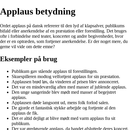
Applaus betydning
Ordet applaus på dansk refererer til den lyd af klapsalver, publikums
bifald eller anerkendelse af en præstation eller forestilling. Det bruges
ofte i forbindelse med teater, koncerter og andre begivenheder, hvor
der er en optræden, som fortjener anerkendelse. Er der noget mere, du
gerne vil vide om dette emne?
Eksempler på brug
Publikum gav stående applaus til forestillingen.
Skuespilleren modtog velfortjent applaus for sin præstation.
Applausen brød løs, da vinderen af prisen blev annonceret.
Det var en mindeværdig aften med masser af jublende applaus.
Den unge sangerinde blev mødt med masser af begejstret
applaus.
Applausen døde langsomt ud, mens folk forlod salen.
De gjorde et fantastisk stykke arbejjde og fortjente al den
applaus de fik.
Det er altid dejligt at blive mødt med varm applaus fra sit
publikum.
Der var øredøvende applaus, da bandet afsluttede deres koncert.